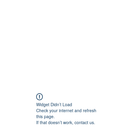
Horario Lunes - Viernes 8H00 AM- 19H00 PM Sábado 8H00 A
Widget Didn’t Load
Check your internet and refresh
this page.
If that doesn’t work, contact us.