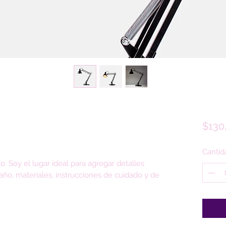
$130
Cantid
. Soy el lugar ideal para agregar detalles 
ño, materiales, instrucciones de cuidado y de 