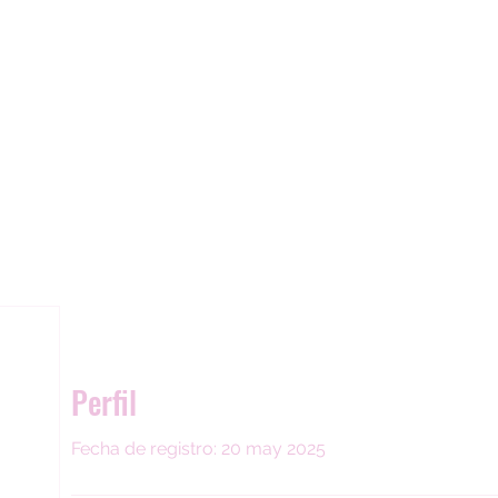
Horario Lunes - Viernes 8H00 AM- 19H00 PM Sábado 8H00 A
Perfil
Fecha de registro: 20 may 2025