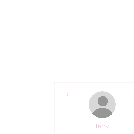
Lláma y haz tu cita (02)
3309000
Más acciones
ferry