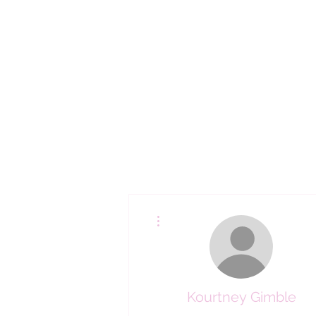
Lláma y haz tu cita (02)
3309000
Más acciones
Kourtney Gimble