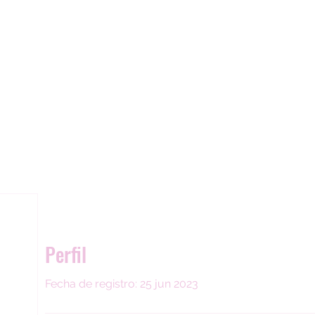
Horario Lunes - Viernes 8H00 AM- 19H00 PM Sábado 8H00 A
Perfil
Fecha de registro: 25 jun 2023